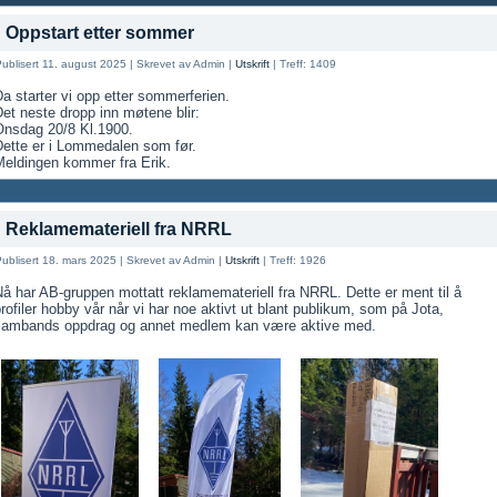
Oppstart etter sommer
ublisert 11. august 2025
|
Skrevet av Admin
|
Utskrift
|
Treff: 1409
a starter vi opp etter sommerferien.
et neste dropp inn møtene blir:
Onsdag 20/8 Kl.1900.
Dette er i Lommedalen som før.
Meldingen kommer fra Erik.
Reklamemateriell fra NRRL
ublisert 18. mars 2025
|
Skrevet av Admin
|
Utskrift
|
Treff: 1926
å har AB-gruppen mottatt reklamemateriell fra NRRL. Dette er ment til å
rofiler hobby vår når vi har noe aktivt ut blant publikum, som på Jota,
sambands oppdrag og annet medlem kan være aktive med.