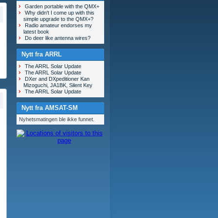
Garden portable with the QMX+
Why didn't I come up with this
simple upgrade to the QMX+?
Radio amateur endorses my
latest book
Do deer like antenna wires?
Nytt fra ARRL
The ARRL Solar Update
The ARRL Solar Update
DXer and DXpeditioner Kan
Mizoguchi, JA1BK, Silent Key
The ARRL Solar Update
Nytt fra AMSAT-SM
Nyhetsmatingen ble ikke funnet.