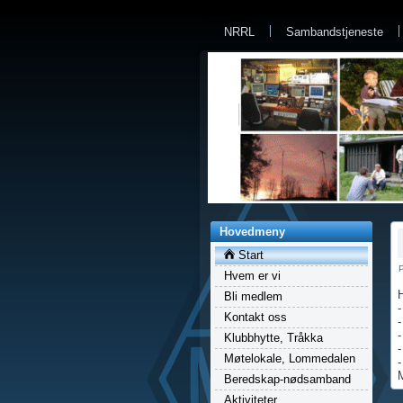
a
NRRL
Sambandstjeneste
Hovedmeny
Start
P
Hvem er vi
Bli medlem
-
Kontakt oss
-
Klubbhytte, Tråkka
-
Møtelokale, Lommedalen
-
M
Beredskap-nødsamband
Aktiviteter