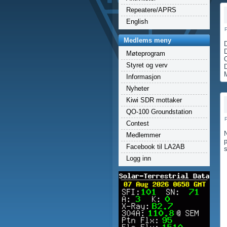
Repeatere/APRS
English
P
Medlems meny
D
D
Møteprogram
Styret og verv
Informasjon
Nyheter
Kiwi SDR mottaker
QO-100 Groundstation
P
Contest
N
Medlemmer
p
Facebook til LA2AB
Logg inn