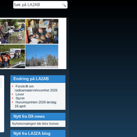
Endring på LA2AB
Forskrift om
radioamatørvirksomhet 2026
Lover
Styret
Hurumsprinten 2026 lørdag
18.april
Nytt fra DX-news
Nyhetsmatingen ble ikke funnet.
Nytt fra LA3ZA blog