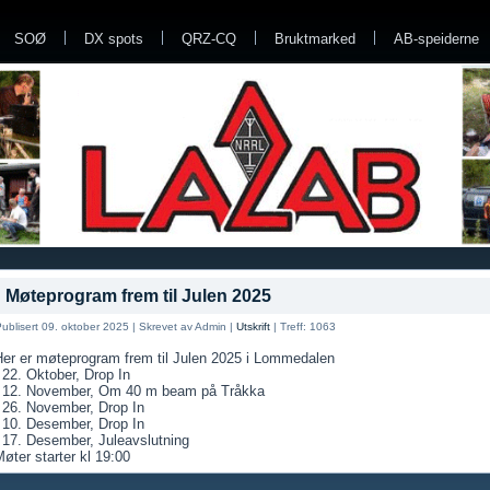
SOØ
DX spots
QRZ-CQ
Bruktmarked
AB-speiderne
Møteprogram frem til Julen 2025
ublisert 09. oktober 2025
|
Skrevet av Admin
|
Utskrift
|
Treff: 1063
Her er møteprogram frem til Julen 2025 i Lommedalen
 22. Oktober, Drop In
- 12. November, Om 40 m beam på Tråkka
 26.
November, Drop In
 10. Desember, Drop In
 17. Desember, Juleavslutning
øter starter kl 19:00