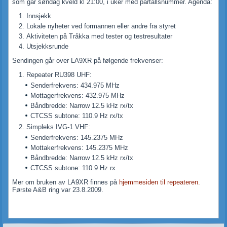
som går søndag kveld kl 21:00, i uker med partallsnummer. Agenda:
Innsjekk
Lokale nyheter ved formannen eller andre fra styret
Aktiviteten på Tråkka med tester og testresultater
Utsjekksrunde
Sendingen går over LA9XR på følgende frekvenser:
Repeater RU398 UHF:
Senderfrekvens: 434.975 MHz
Mottagerfrekvens: 432.975 MHz
Båndbredde: Narrow 12.5 kHz rx/tx
CTCSS subtone: 110.9 Hz rx/tx
Simpleks IVG-1 VHF:
Senderfrekvens: 145.2375 MHz
Mottakerfrekvens: 145.2375 MHz
Båndbredde: Narrow 12.5 kHz rx/tx
CTCSS subtone: 110.9 Hz rx
Mer om bruken av LA9XR finnes på
hjemmesiden til repeateren.
Første A&B ring var 23.8.2009.