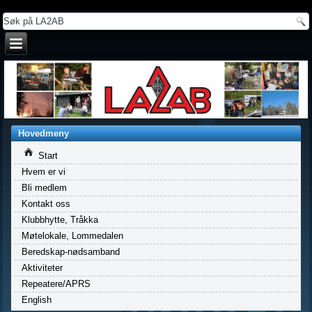
a
Hovedmeny
Start
Hvem er vi
Bli medlem
Kontakt oss
Klubbhytte, Tråkka
Møtelokale, Lommedalen
Beredskap-nødsamband
Aktiviteter
Repeatere/APRS
English