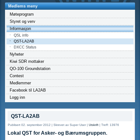
Medlems meny
Møteprogram
Styret og verv
Informasjon
QSL info
QST-LA2AB
DXCC Status
Nyheter
Kiwi SDR mottaker
QO-100 Groundstation
Contest
Medlemmer
Facebook til LA2AB
Logg inn
QST-LA2AB
Publisert 02. september 2012
|
Skrevet av Super User
|
Utskrift
|
Treff: 13976
Lokal QST for Asker- og Bærumsgruppen.