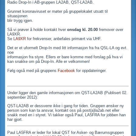
Radio Drop-In i AB-gruppen LA2AB, QST-LA2AB.
Grunnet koronaviruset er møter på gruppelokalet utsatt til
situasjonen
blir trygg igjen.
Så vi prøver å holde kontakt hver
onsdag kl. 20.00
fremover over
LA9XR.
Se
LA9XR
for frekvenser, anbefales primært via UHF.
Det er et uformelt Drop-In med litt informasjon fra fra QSL-LA og evt.
noe
informasjon fra styre. Ellers er bare komme med forslag på hva vi
kan snakke om på Drop-In. Alle er velkommen!
Følg også med på gruppens
Facebook
for oppdateringer.
Under ligger den gamle informasjonen om QST-LA2AB (
Publisert 02.
september 2012)
:
QST-LA2AB er dessverre ikke i gang for tiden. Gruppen ønsker ny
person som kan ta ansvar, kontakt oss på post(a)la2ab.net eller
snakk med en i styret. Vi takker også Paul, LA5FRA for jobben han
har gjort.
Paul LA5FRA er leder for lokal QST for Asker- og Bærumsgruppen