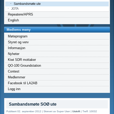
Sambandsmøte ute
JOTA
Repeatere/APRS
English
Medlems meny
Møteprogram
Styret og verv
Informasjon
Nyheter
Kiwi SDR mottaker
QO-100 Groundstation
Contest
Medlemmer
Facebook til LA2AB
Logg inn
Sambandsmøte SOØ ute
Publisert 02. september 2012
|
Skrevet av Super User
|
Utskrift
|
Treff: 10032