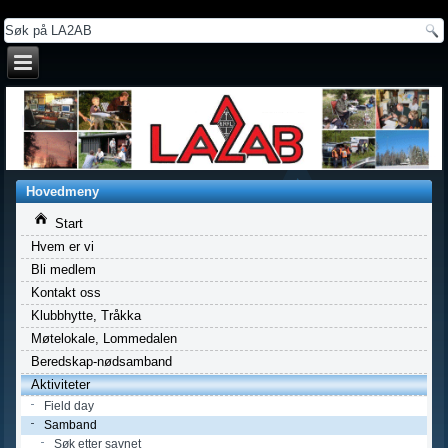
a
Hovedmeny
Start
Hvem er vi
Bli medlem
Kontakt oss
Klubbhytte, Tråkka
Møtelokale, Lommedalen
Beredskap-nødsamband
Aktiviteter
Field day
Samband
Søk etter savnet