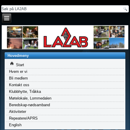
a
Hovedmeny
Start
Hvem er vi
Bli medlem
Kontakt oss
Klubbhytte, Tråkka
Møtelokale, Lommedalen
Beredskap-nødsamband
Aktiviteter
Repeatere/APRS
English