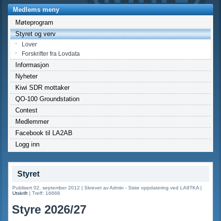
Medlems meny
Møteprogram
Styret og verv
Lover
Forskrifter fra Lovdata
Informasjon
Nyheter
Kiwi SDR mottaker
QO-100 Groundstation
Contest
Medlemmer
Facebook til LA2AB
Logg inn
Styret
Publisert 02. september 2012
|
Skrevet av Admin - Siste oppdatering ved LA9TKA
|
Utskrift
|
Treff: 16666
Styre 2026/27