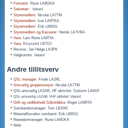
Formann:
Rune LA8GKA
Sekretær:
Vakant
Styremedlem:
Nicolai LA7TM
Styremedlem:
Ivar LA9TKA
Styremedlem:
Erik LB8SG
Styremedlem og Kasserer:
Henrik LA7VRA
Vara:
Lars Rune LA8TIA
Vara:
Krzysztof LB7OJ
Revisor: Jan Helge LA3PK
Valgkomite:
Vakant
Andre tillitsverv
QSL manager:
Frode LA2RL
Ansvarlig gruppestasjon:
Nicolai LA7TM
QSL-ansvarlig LA2AB, HF aktivitet: Guttorm LA6GF
QSL-ansvarlig LA2AB, VHF aktivitet: Vakant
Drift og vedlikehold Ståvitråkka:
Roger LA9RTA
Sambandsmanager: Tom LB1HG
Materialforvalter samband: Erik LB8SG
Repeatermanager: Rune LA8GKA
Web: