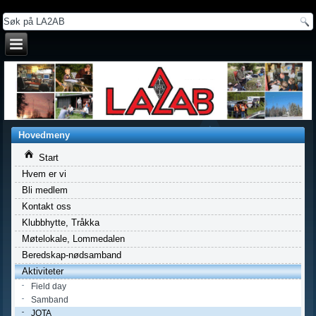
a
Hovedmeny
Start
Hvem er vi
Bli medlem
Kontakt oss
Klubbhytte, Tråkka
Møtelokale, Lommedalen
Beredskap-nødsamband
Aktiviteter
Field day
Samband
JOTA