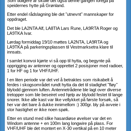
Som tidligere år skulle det også denne gangen foregå på 
speidernes hytte på Grønland.
Etter endel rådslagning ble det "utnevnt" mannskaper for 
oppdraget.
Det ble LA2NTA Alf, LA8TIA Lars Rune, LA9RTA Roger og 
LA9TKA Ivar.
Lørdag formiddag 19/10 møttes LA2NTA, LA9RTA og 
LA9TKA på parkeringsplassen til Vestmarksetra klare til 
innsats.
I samlet konvoi kjørte vi så opp til hytta, og begynte på 
opprigging av antenner og opprettet 2 posisjoner med radioer, 
1 for HF og 1 for VHF/UHF.
I en liten periode var det vel å betraktes som risikabelt å 
ferdes i skogsområdet rundt hytta da det til stadighet "fløy" 
blylodd gjennom luften. Antennetrådene ble lagt over diverse 
tretopper som ble beseiret ved hjelp av blylodd festet til lange 
snorer. Ikke alle kast var like vellykket på første forsøk, så 
her var det bare å dukke innimellom :) 300gr. bly på avveie i 
stor hastighet er ikke noen spøk.
Etter en stund med slike hasardiøse øvelser var det en 
Windom antenne + en 100m lang longwire på plass. For 
VHF/UHF ble det montert en X-30 vertikal på en 10 meter 