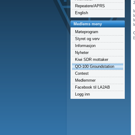
Repeatere/APRS
I
English
Medlems meny
I
Møteprogram
(
Styret og verv
Informasjon
Nyheter
Kiwi SDR mottaker
QO-100 Groundstation
Contest
Medlemmer
Facebook til LA2AB
Logg inn