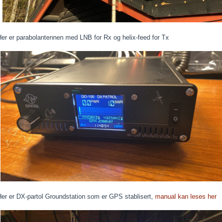
er er parabolantennen med LNB for Rx og helix-feed for Tx
Her er DX-partol Groundstation som er GPS stablisert,
manual kan leses her