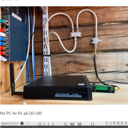
Mini PC for Rx på QO-100