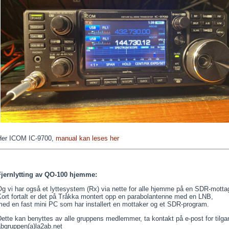
Her ICOM IC-9700,
manual kan leses her
Fjernlytting av QO-100 hjemme:
g vi har også et lyttesystem (Rx) via nette for alle hjemme på en SDR-motta
ort fortalt er det på Tråkka montert opp en parabolantenne med en LNB,
med en fast mini PC som har installert en mottaker og et SDR-program.
ette kan benyttes av alle gruppens medlemmer, ta kontakt på e-post for tilga
abgruppen(a)la2ab.net