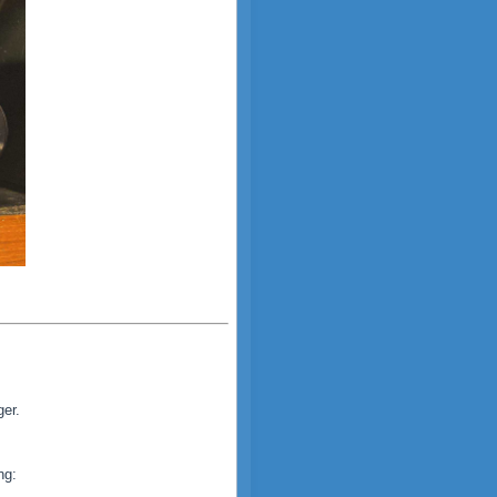
ger.
ng: