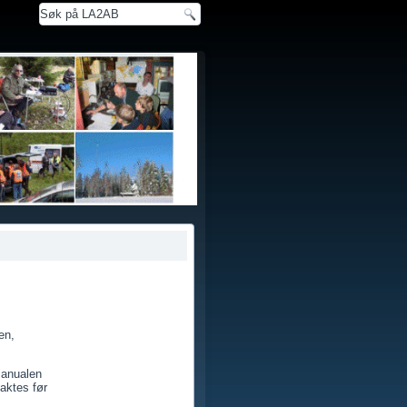
en,
manualen
aktes før