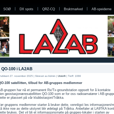
SOØ
DX spots
QRZ-CQ
Bruktmarked
AB-speiderne
QO-100 i LA2AB
ublisert 27. november 2025
|
Skrevet av Admin
|
Utskrift
|
Treff: 1066
QO-100 satellitten, tilbud for AB-gruppes medlemmer
AB-gruppen har nå et permanent Rx/Tx-groundstation oppsett for å kontakte
den geostasjonæresatellitten QO-100 som er for oss radioamatører i AB-grupp
ette er plassert på vår klubbstasjon/Tråkka.
Før gruppens medlemmer starter å bruker dette, vennligst les informasjonen/
å ikke noe av dette utstyret blir ødelagt på Tråkka. Anbefaler at LA9TKA kont
ette brukes. Det vil bli et informasjonsmøte på gruppes-lokaler i starten av