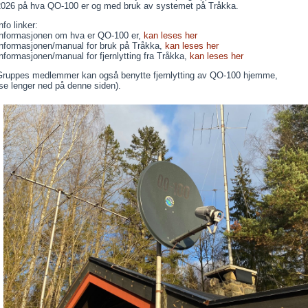
2026 på hva QO-100 er og med bruk av systemet på Tråkka.
nfo linker:
Informasjonen om hva er QO-100 er,
kan leses her
Informasjonen/manual for bruk på Tråkka,
kan leses her
nformasjonen/manual for fjernlytting fra Tråkka,
kan leses her
Gruppes medlemmer kan også benytte fjernlytting av QO-100 hjemme,
se lenger ned på denne siden).