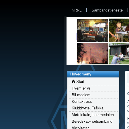
a
NRRL
Sambandstjeneste
Hovedmeny
Start
P
Hvem er vi
Bli medlem
Kontakt oss
Klubbhytte, Tråkka
d
Møtelokale, Lommedalen
Beredskap-nødsamband
s
d
Aktiviteter