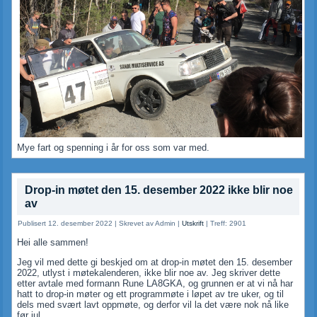
Mye fart og spenning i år for oss som var med.
Drop-in møtet den 15. desember 2022 ikke blir noe
av
Publisert 12. desember 2022
|
Skrevet av Admin
|
Utskrift
|
Treff: 2901
Hei alle sammen!
Jeg vil med dette gi beskjed om at drop-in møtet den 15. desember
2022, utlyst i møtekalenderen, ikke blir noe av. Jeg skriver dette
etter avtale med formann Rune LA8GKA, og grunnen er at vi nå har
hatt to drop-in møter og ett programmøte i løpet av tre uker, og til
dels med svært lavt oppmøte, og derfor vil la det være nok nå like
før jul.