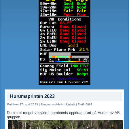
Hurumsprinten 2023
Publisert 27. april 2023
|
Skrevet av Admin
|
Utskrift
|
Treff: 6893
Da ble et meget vellykket sambands oppdrag uført på Hurum av AB-
gruppen.