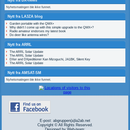
Nytt fra DX-news
Nyhetsmatingen ble ikke funnet.
Nytt fra LA3ZA blog
Garden portable with the QMX+
Why didn't I come up with this simple upgrade to the QMX+?
Radio amateur endorses my latest book
Do deer like antenna wires?
Nytt fra ARRL
The ARRL Solar Update
The ARRL Solar Update
DXer and DXpeditioner Kan Mizoguchi, JA1BK, Silent Key
The ARRL Solar Update
Nytt fra AMSAT-SM
Nyhetsmatingen ble ikke funnet.
E-post: abgruppen(a)la2ab.net
Copyright © All Rights Reserved.
Designed by Web-team: