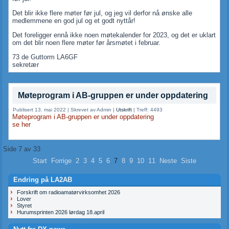
Det blir ikke flere møter før jul, og jeg vil derfor nå ønske alle
medlemmene en god jul og et godt nyttår!
Det foreligger ennå ikke noen møtekalender for 2023, og det er uklart
om det blir noen flere møter før årsmøtet i februar.
73 de Guttorm LA6GF
sekretær
Møteprogram i AB-gruppen er under oppdatering
Publisert 13. mai 2022
|
Skrevet av Admin
|
Utskrift
|
Treff: 4493
Møteprogram i AB-gruppen er under oppdatering
se her
Side 7 av 33
Start
Forrige
2
3
4
5
6
7
8
9
10
11
Neste
Siste
Endring på LA2AB
Forskrift om radioamatørvirksomhet 2026
Lover
Styret
Hurumsprinten 2026 lørdag 18.april