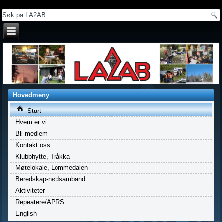
a
Hovedmeny
Start
Hvem er vi
Bli medlem
Kontakt oss
Klubbhytte, Tråkka
Møtelokale, Lommedalen
Beredskap-nødsamband
Aktiviteter
Repeatere/APRS
English