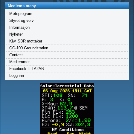
Medlems meny
Møteprogram
Styret og verv
Informasjon
Nyheter
Kiwi SDR mottaker
QO-100 Groundstation
Contest
Medlemmer
Facebook til LA2AB
Logg inn