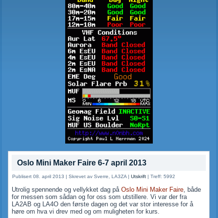
Oslo Mini Maker Faire 6-7 april 2013
Publisert 08. april 2013
|
Skrevet av Sverre, LA3ZA
|
Utskrift
|
Treff: 5992
Utrolig spennende og vellykket dag på
Oslo Mini Maker Faire
, både
for messen som sådan og for oss som utstillere. Vi var der fra
LA2AB og LA4O den første dagen og det var stor interesse for å
høre om hva vi drev med og om muligheten for kurs.