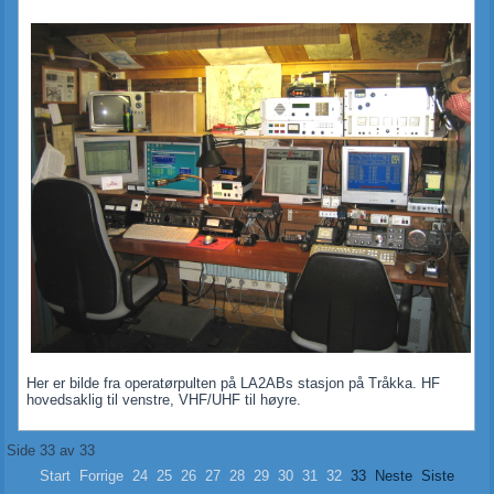
Her er bilde fra operatørpulten på LA2ABs stasjon på Tråkka. HF
hovedsaklig til venstre, VHF/UHF til høyre.
Side 33 av 33
Start
Forrige
24
25
26
27
28
29
30
31
32
33
Neste
Siste