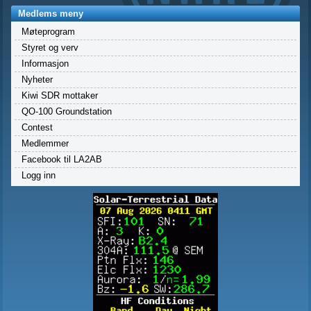
Medlems meny
Møteprogram
Styret og verv
Informasjon
Nyheter
Kiwi SDR mottaker
QO-100 Groundstation
Contest
Medlemmer
Facebook til LA2AB
Logg inn