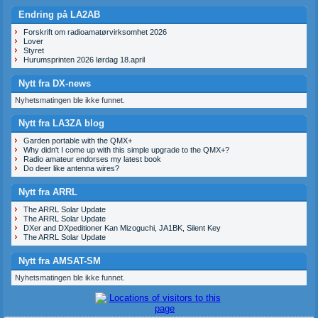
Endring på LA2AB
Forskrift om radioamatørvirksomhet 2026
Lover
Styret
Hurumsprinten 2026 lørdag 18.april
Nytt fra DX-news
Nyhetsmatingen ble ikke funnet.
Nytt fra LA3ZA blog
Garden portable with the QMX+
Why didn't I come up with this simple upgrade to the QMX+?
Radio amateur endorses my latest book
Do deer like antenna wires?
Nytt fra ARRL
The ARRL Solar Update
The ARRL Solar Update
DXer and DXpeditioner Kan Mizoguchi, JA1BK, Silent Key
The ARRL Solar Update
Nytt fra AMSAT-SM
Nyhetsmatingen ble ikke funnet.