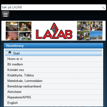
a
Hovedmeny
Start
Hvem er vi
Bli medlem
Kontakt oss
Klubbhytte, Tråkka
Møtelokale, Lommedalen
Beredskap-nødsamband
Aktiviteter
Repeatere/APRS
English