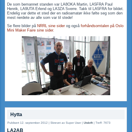
De som bemannet standen var LA8OKA Martin, LA5FRA Paul
Henrik, LA9UTA Erlend og LA3ZA Sverre. Takk til LA5FRA for bildet.
Endelig var dette et sted der en radioamatør ikke følte seg som den
mest nerdete av alle som var til stede!
Se flere bilder på
NRRL sine sider
og også
forhåndsomtalen på Oslo
Mini Maker Faire sine sider.
Hytta
Publisert 12. september 2012
|
Skrevet av Super User
|
Utskrift
|
Treff: 7673
LA2AB