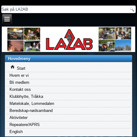
a
Hovedmeny
Start
Hvem er vi
Bli medlem
Kontakt oss
Klubbhytte, Tråkka
Møtelokale, Lommedalen
Beredskap-nødsamband
Aktiviteter
Repeatere/APRS
English