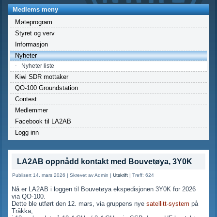
Medlems meny
Møteprogram
Styret og verv
Informasjon
Nyheter
Nyheter liste
Kiwi SDR mottaker
QO-100 Groundstation
Contest
Medlemmer
Facebook til LA2AB
Logg inn
LA2AB oppnådd kontakt med Bouvetøya, 3Y0K
Publisert 14. mars 2026
|
Skrevet av Admin
|
Utskrift
|
Treff: 624
Nå er LA2AB i loggen til Bouvetøya ekspedisjonen 3Y0K for 2026
via QO-100.
Dette ble utført den 12. mars, via gruppens nye
satellitt-system
på
Tråkka,