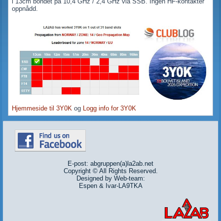
i 13cm bondet på 10,4 GHz / 2,4 GHz via SSB. Ingen HF-kontakter
oppnådd.
Hjemmeside til 3Y0K
og
Logg info for 3Y0K
E-post: abgruppen(a)la2ab.net
Copyright © All Rights Reserved.
Designed by Web-team:
Espen & Ivar-LA9TKA